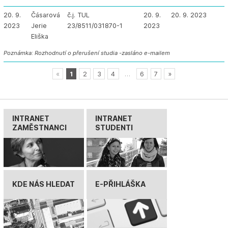
20. 9.
Čásarová
č.j. TUL
20. 9.
20. 9. 2023
2023
Jerie
23/8511/031870-1
2023
Eliška
Poznámka: Rozhodnutí o přerušení studia -zasláno e-mailem
«
1
2
3
4
…
6
7
»
INTRANET
INTRANET
ZAMĚSTNANCI
STUDENTI
KDE NÁS HLEDAT
E-PŘIHLÁŠKA