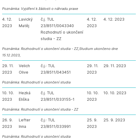
Poznámka: Vyjdření k žádosti o náhradu praxe
4. 12.
Lavický
č.j. TUL
4. 12.
4. 12. 2023
2023
Matěj
23/8511/0043340
2023
Rozhodnutí o ukončení
studia - ZZ
Poznámka: Rozhodnutí o ukončení studia - ZZ,Studium ukončeno dne
15.12.2023,
29. 11.
Velich
č.j.: TUL
29. 11.
29. 11. 2023
2023
Olive
23/8511/043451
2023
Poznámka: Rozhodnutí o ukončení studia
10. 10.
Hezká
č.j. TUL
10. 10.
10. 10. 2023
2023
Eliška
23/8511/033155-1
2023
Poznámka: Rozhodnutí o ukončení studia - ZZ
26. 9.
Lefter
č.j.: TUL
25. 9.
25. 9. 2023
2023
Inna
23/8511/033991
2023
Poznámka: Rozhodnutí o ukončení studia