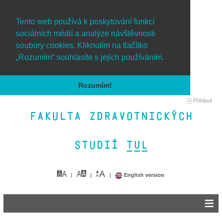
Tento web používá k poskytování funkcí
sociálních médií a analýze návštěvnosti
soubory cookies. Kliknutím na tlačítko
„Rozumím“ souhlasíte s jejich používáním.
Rozumím!
Přihlásit
Fakulta zdravotnických
studií TUL&
English version