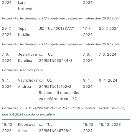
2024
Lars
2024
Hettwer
Poznámka: Rozhodnutí o US - opětovně zasláno e-mailem dne 29.07.2024
29. 7.
Tupá
JID TUL 1001337771
17. 7.
29. 7. 2024
2024
Natálie
2024
Poznámka: Rozhodnutí o US - opětovně zasláno e-mailem dne 29.07.2024
7. 6.
Jeslínková
č.j.: TUL
7. 6.
7. 6. 2024
2024
Karolína
24/8511/035444-3
2024
Poznámka: Náhrada praxe
9. 4.
Vavřichová
č.j. TUL
9. 4.
9. 4. 2024
2024
Andrea
24/8511/019152-2
2024
Rozhodnutí o poplatku
za delší studium - ZZ
Poznámka: č.j. TUL 24/8511/019152-2 Rozhodnutí o poplatku za delčí studium,
dne 9.4.2024 odesláno e-mailem
18. 12.
Klepišová
č.j.: TUL
18. 12.
18. 12. 2023
2023
Anna
23/8511/048728-1
2023