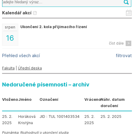
Kalendář akcí
Ukončení 2. kola přijímacího řízení
srpen
16
číst dále
Přehled všech akcí
filtrovat
Fakulta
|
Úřední deska
Nedoručené písemnosti – archiv
Vloženo
Jméno
Označení
Vráceno
Náhr. datum
doručení
25. 2.
Horáková
JID : TUL 1001403534
25. 2.
25. 2. 2025
2025
Kristýna
2025
Poznámka: Rozhodnutí o ukončení studia