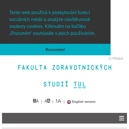
Tento web používá k poskytování funkcí
sociálních médií a analýze návštěvnosti
soubory cookies. Kliknutím na tlačítko
„Rozumím“ souhlasíte s jejich používáním.
Rozumím!
Přihlásit
Fakulta zdravotnických
studií TUL&
English version