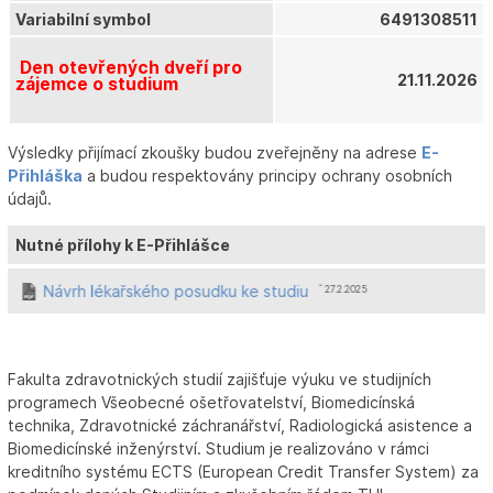
Variabilní symbol
6491308511
Den otevřených dveří pro
21.11.2026
zájemce o studium
Výsledky přijímací zkoušky budou zveřejněny na adrese
E-
Přihláška
a budou respektovány principy ochrany osobních
údajů.
Nutné přílohy k E-Přihlášce
Návrh lékařského posudku ke studiu
ˆ 27.2.2025
Fakulta zdravotnických studií zajišťuje výuku ve studijních
programech Všeobecné ošetřovatelství, Biomedicínská
technika, Zdravotnické záchranářství, Radiologická asistence a
Biomedicínské inženýrství. Studium je realizováno v rámci
kreditního systému ECTS (European Credit Transfer System) za