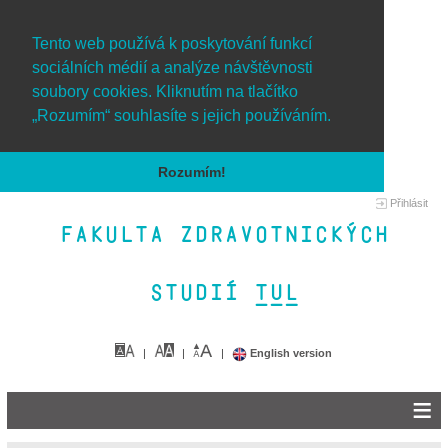
Tento web používá k poskytování funkcí
sociálních médií a analýze návštěvnosti
soubory cookies. Kliknutím na tlačítko
„Rozumím“ souhlasíte s jejich používáním.
Rozumím!
Přihlásit
Fakulta zdravotnických
studií TUL&
English version