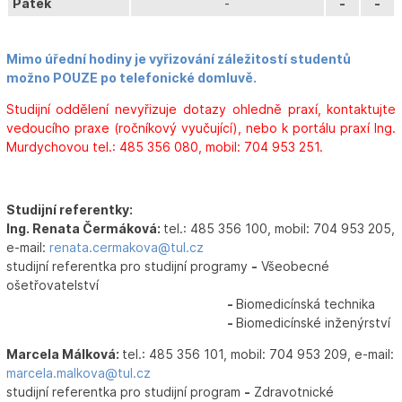
Pátek
-
-
-
Mimo úřední hodiny je vyřizování záležitostí studentů
možno POUZE po telefonické domluvě.
Studijní oddělení nevyřizuje dotazy ohledně praxí, kontaktujte
vedoucího praxe (ročníkový vyučující), nebo k portálu praxí Ing.
Murdychovou tel.: 485 356 080, mobil: 704 953 251.
Studijní referentky:
Ing. Renata Čermáková:
tel.: 485 356 100, mobil: 704 953 205,
e-mail:
renata.cermakova@tul.cz
studijní referentka pro studijní programy
-
Všeobecné
ošetřovatelství
-
Biomedicínská technika
-
Biomedicínské inženýrství
Marcela Málková:
tel.: 485 356 101, mobil: 704 953 209, e-mail:
marcela.malkova@tul.cz
studijní referentka pro studijní program
-
Zdravotnické