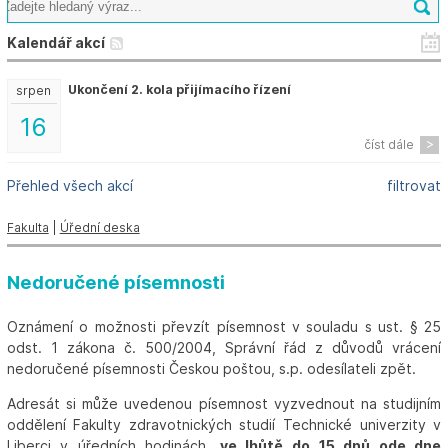
Kalendář akcí
Ukončení 2. kola přijímacího řízení
srpen
16
číst dále
Přehled všech akcí
filtrovat
Fakulta
|
Úřední deska
Nedoručené písemnosti
Oznámení o možnosti převzít písemnost v souladu s ust. § 25
odst. 1 zákona č. 500/2004, Správní řád z důvodů vrácení
nedoručené písemnosti Českou poštou, s.p. odesílateli zpět.
Adresát si může uvedenou písemnost vyzvednout na studijním
oddělení Fakulty zdravotnických studií Technické univerzity v
Liberci v úředních hodinách,
ve lhůtě do 15 dnů ode dne