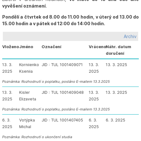
vyvěšení oznámení
.
Pondělí a čtvrtek od 8.00 do 11.00 hodin, v úterý od 13.00 do
15.00 hodin a v pátek od 12:00 do 14:00 hodin.
Archiv
Vloženo
Jméno
Označení
Vráceno
Náhr. datum
doručení
13. 3.
Korniienko
JID : TUL 1001409071
13. 3.
13. 3. 2025
2025
Kseniia
2025
Poznámka: Rozhodnutí o poplatku, posláno E-mailem 13.3.2025
13. 3.
Kisler
JID : TUL 1001409048
13. 3.
13. 3. 2025
2025
Elizaveta
2025
Poznámka: Rozhodnutí o poplatku, posláno E-mailem 13.3.2025
6. 3.
Votýpka
JID : TUL 1001407405
6. 3.
6. 3. 2025
2025
Michal
2025
Poznámka: Rozhodnutí o ukončení studia