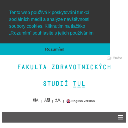
Tento web používá k poskytování funkcí
sociálních médií a analýze návštěvnosti
soubory cookies. Kliknutím na tlačítko
„Rozumím“ souhlasíte s jejich používáním.
Rozumím!
Přihlásit
Fakulta zdravotnických
studií TUL&
English version