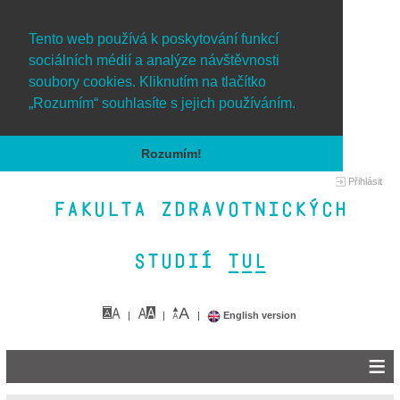
Tento web používá k poskytování funkcí
sociálních médií a analýze návštěvnosti
soubory cookies. Kliknutím na tlačítko
„Rozumím“ souhlasíte s jejich používáním.
Rozumím!
Přihlásit
Fakulta zdravotnických
studií TUL&
English version