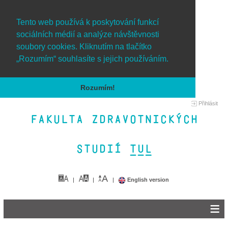
Tento web používá k poskytování funkcí
sociálních médií a analýze návštěvnosti
soubory cookies. Kliknutím na tlačítko
„Rozumím“ souhlasíte s jejich používáním.
Rozumím!
Přihlásit
Fakulta zdravotnických
studií TUL&
English version