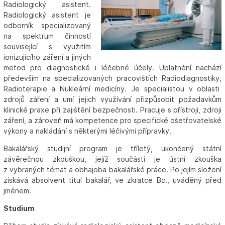
Radiologický asistent.
Radiologický asistent je
odborník specializovaný
na spektrum činností
související s využitím
ionizujícího záření a jiných
metod pro diagnostické i léčebné účely. Uplatnění nachází
především na specializovaných pracovištích Radiodiagnostiky,
Radioterapie a Nukleární medicíny. Je specialistou v oblasti
zdrojů záření a umí jejich využívání přizpůsobit požadavkům
klinické praxe při zajištění bezpečnosti. Pracuje s přístroji, zdroji
záření, a zároveň má kompetence pro specifické ošetřovatelské
výkony a nakládání s některými léčivými přípravky.
Bakalářský studijní program je tříletý, ukončený státní
závěrečnou zkouškou, jejíž součástí je ústní zkouška
z vybraných témat a obhajoba bakalářské práce. Po jejím složení
získává absolvent titul bakalář, ve zkratce Bc., uváděný před
jménem.
Studium