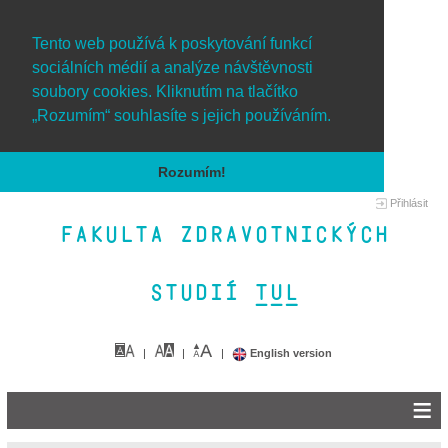
Tento web používá k poskytování funkcí
sociálních médií a analýze návštěvnosti
soubory cookies. Kliknutím na tlačítko
„Rozumím“ souhlasíte s jejich používáním.
Rozumím!
Přihlásit
Fakulta zdravotnických
studií TUL&
English version