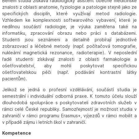
Během studia získává radiologický asistent obecně medicínské
znalosti z oblasti anatomie, fyziologie a patologie stejně jako ze
specifických disciplín, které využívají metod radiologie.
Vzhledem ke komplexnosti softwarového vybavení, které je
nedílnou součástí radiologie, je výuka zaměřena také na
informatiku, zpracování obrazu nebo práci s databázemi.
Studenti jsou seznámeni a detailně probírají jednotlivé
zobrazovací a léčebné metody (např. počítačová tomografie,
nukleární magnetická rezonance, radioterapie). V neposlední
řadě studenti získávají znalosti z oblasti farmakologie a
ošetřovatelství, aby mohli poskytovat specifickou
ošetřovatelskou péči (např. podávání kontrastní látky
pacientům).
Jelikož se jedná o profesní vzdělávání, součástí studia je
semestrální i individuální odborná praxe. K tomuto účelu slouží
dlouhodobá spolupráce s poskytovateli zdravotních služeb v
rámci celé České republiky. Samozřejmostí je možnost studia v
zahraničí v rámci programu Erasmus+, výjezdů v rámci mobilit a
v případě zájmu i letních škol v zahraničí.
Kompetence