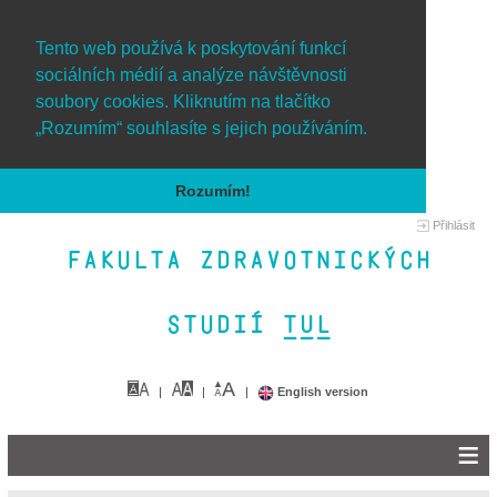
Tento web používá k poskytování funkcí
sociálních médií a analýze návštěvnosti
soubory cookies. Kliknutím na tlačítko
„Rozumím“ souhlasíte s jejich používáním.
Rozumím!
Přihlásit
Fakulta zdravotnických
studií TUL&
English version