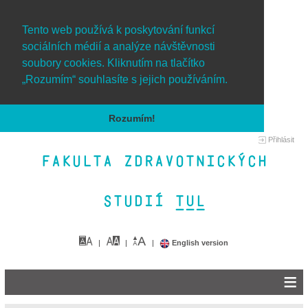
Tento web používá k poskytování funkcí
sociálních médií a analýze návštěvnosti
soubory cookies. Kliknutím na tlačítko
„Rozumím“ souhlasíte s jejich používáním.
Rozumím!
Přihlásit
Fakulta zdravotnických
studií TUL&
English version