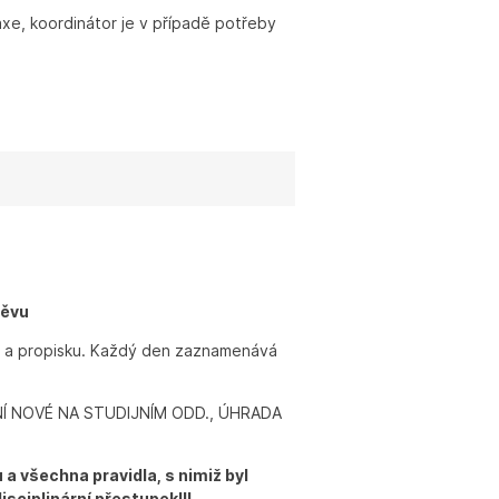
raxe, koordinátor je v případě potřeby
ěvu
ku a propisku. Každý den zaznamenává
Í NOVÉ NA STUDIJNÍM ODD., ÚHRADA
 všechna pravidla, s nimiž byl
sciplinární přestupek!!!