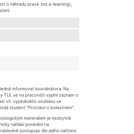
t o náhradu praxe (viz.e-learning),
uzení.
sledně informovat koordinátora. Na
by TUL se na pracovišti vyplní záznam o
raxí vč. vyplněného souhlasu se
dodá student "Protokol o bolestném".
 biologickým materiálem je nezbytné
icky nahlásí poranění na
ásledně postupuje dle jejího nařízení.