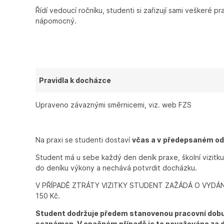
Řídí vedoucí ročníku, studenti si zařizují sami veškeré p
nápomocný.
Pravidla k docházce
Upraveno závaznými směrnicemi, viz. web FZS
Na praxi se studenti dostaví
včas a v
předepsaném od
Student má u sebe každý den deník praxe, školní vizit
do deníku výkony a nechává potvrdit docházku.
V PŘÍPADĚ ZTRÁTY VIZITKY STUDENT ZAŽÁDÁ O VYDÁN
150 Kč.
Student dodržuje předem stanovenou pracovní dobu a
seznámen. V opačném případě je to považováno za di