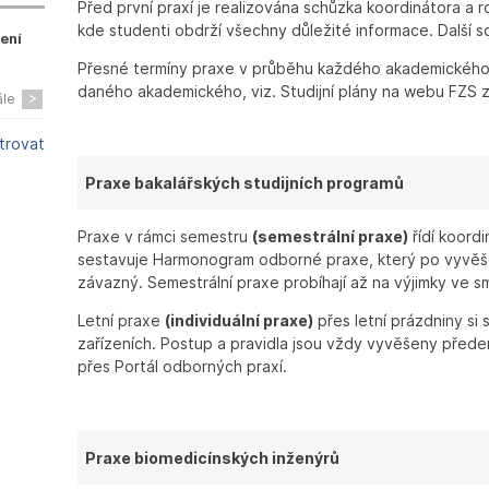
Před první praxí je realizována schůzka koordinátora a
kde studenti obdrží všechny důležité informace. Další 
zení
Přesné termíny praxe v průběhu každého akademického
daného akademického, viz. Studijní plány na webu FZS 
ále
ltrovat
Praxe bakalářských studijních programů
Praxe v rámci semestru
(semestrální praxe)
řídí koordi
sestavuje Harmonogram odborné praxe, který po vyvěšen
závazný. Semestrální praxe probíhají až na výjimky ve sm
Letní praxe
(individuální praxe)
přes letní prázdniny si s
zařízeních. Postup a pravidla jsou vždy vyvěšeny přede
přes Portál odborných praxí.
Praxe biomedicínských inženýrů