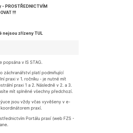
cky - PROSTŘEDNICTVÍM
VAT !!!
é nejsou zřízeny TUL
je popsána v IS STAG.
 záchranářství platí podmiňující
 praxi v 1. ročníku - je nutné mít
ální praxi 1 a 2. Následně v 2. a 3.
musíte mít splněné všechny předchozí.
výuce jsou vždy včas vyvěšeny v e-
 koordinátorem praxí.
třednictvím Portálu praxí (web FZS -
iane.