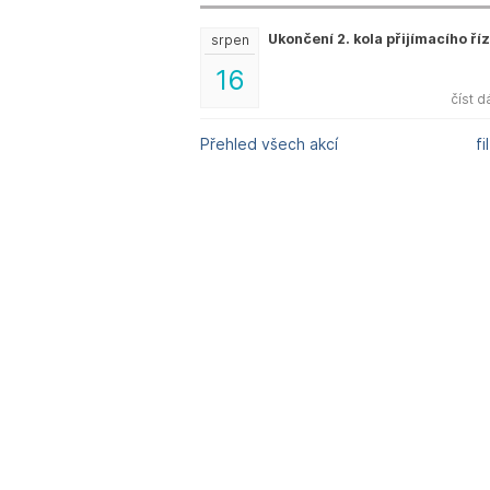
Ukončení 2. kola přijímacího ří
srpen
16
číst d
Přehled všech akcí
fi