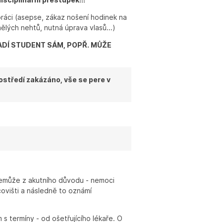
ráci (asepse, zákaz nošení hodinek na
ělých nehtů, nutná úprava vlasů...)
ADÍ STUDENT SÁM, POPŘ. MŮŽE
ostředí zakázáno, vše se pere v
 nemůže z akutního důvodu - nemoci
ovišti a následně to oznámí
 s termíny - od ošetřujícího lékaře. O