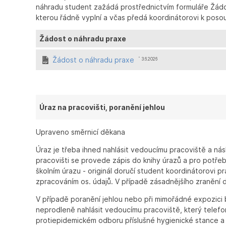
náhradu student zažádá prostřednictvím formuláře Žádos
kterou řádně vyplní a včas předá koordinátorovi k poso
Žádost o náhradu praxe
Žádost o náhradu praxe
ˆ 3.6.2026
Úraz na pracovišti, poranění jehlou
Upraveno směrnicí děkana
Úraz je třeba ihned nahlásit vedoucímu pracoviště a ná
pracovišti se provede zápis do knihy úrazů a pro potře
školním úrazu - originál doručí student koordinátorovi p
zpracováním os. údajů. V případě zásadnějšího zranění 
V případě poranění jehlou nebo při mimořádné expozici
neprodleně nahlásit vedoucímu pracoviště, který telefon
protiepidemickém odboru příslušné hygienické stance a n