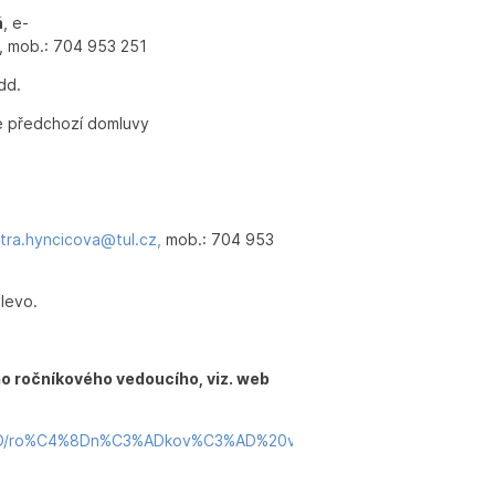
á
, e-
, mob.: 704 953 251
dd.
le předchozí domluvy
tra.hyncicova@tul.cz,
mob.: 704 953
levo.
ho ročníkového vedoucího, viz. web
jn%C3%AD/ro%C4%8Dn%C3%ADkov%C3%AD%20vedouc%C3%AD%202026.p