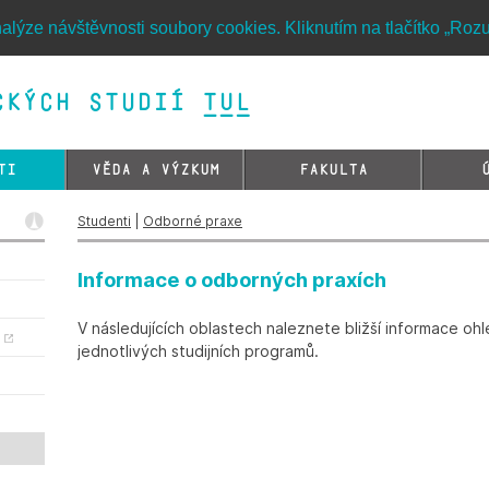
alýze návštěvnosti soubory cookies. Kliknutím na tlačítko „Roz
kých studií TUL&
TI
VĚDA A VÝZKUM
FAKULTA
Studenti
|
Odborné praxe
Informace o odborných praxích
V následujících oblastech naleznete bližší informace ohle
y
jednotlivých studijních programů.
h
h