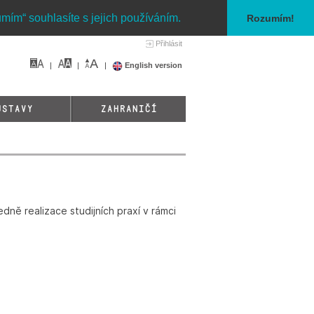
umím“ souhlasíte s jejich používáním.
Rozumím!
Přihlásit
English version
ÚSTAVY
ZAHRANIČÍ
dně realizace studijních praxí v rámci