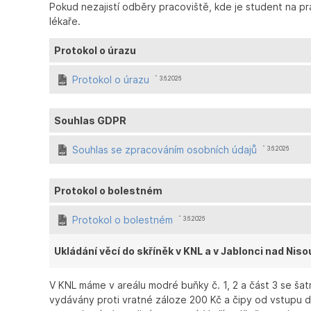
Pokud nezajistí odběry pracoviště, kde je student na pr
lékaře.
Protokol o úrazu
Protokol o úrazu
ˆ 3.6.2026
Souhlas GDPR
Souhlas se zpracováním osobních údajů
ˆ 3.6.2026
Protokol o bolestném
Protokol o bolestném
ˆ 3.6.2026
Ukládání věcí do skříněk v KNL a v Jablonci nad Niso
V KNL máme v areálu modré buňky č. 1, 2 a část 3 se šatn
vydávány proti vratné záloze 200 Kč a čipy od vstupu d