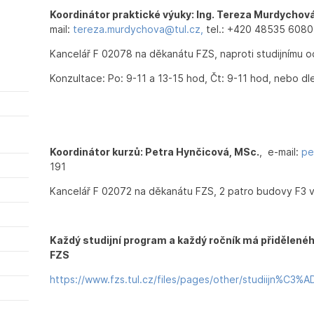
Koordinátor praktické výuky: Ing. Tereza Murdychov
mail:
tereza.murdychova@tul.cz,
tel.: +420 48535 6080
Kancelář F 02078 na děkanátu FZS, naproti studijnímu o
Konzultace: Po: 9-11 a 13-15 hod, Čt: 9-11 hod, nebo d
Koordinátor kurzů: Petra Hynčicová, MSc.
, e-mail:
pe
191
Kancelář F 02072 na děkanátu FZS, 2 patro budovy F3 v
Každý studijní program a každý ročník má přidělené
FZS
https://www.fzs.tul.cz/files/pages/other/studii