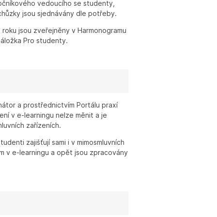
 ročníkového vedoucího se studenty,
schůzky jsou sjednávány dle potřeby.
 roku jsou zveřejněny v Harmonogramu
záložka Pro studenty.
nátor a prostřednictvím Portálu praxí
í v e-learningu nelze měnit a je
luvních zařízeních.
tudenti zajišťují sami i v mimosmluvních
m v e-learningu a opět jsou zpracovány