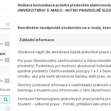
Veškerá komunikace probíhá především elektroni
UNIVERZITNÍHO E-MAILU - NUTNO PRAVIDELNĚ SLEDO
Koordinátor neodpovídá studentům na e-maily, kter
Základní informace
ále
Obsahová náplň dle akreditace každé jednotlivé praxe 
ení
ále
Pro praxi Všeobecného ošetřovatelství a Zdravotnického
předměty: Podmínkou pro možnost absolvovat Individuální
splněné předměty Ošetřovatelské postupy 1 a 2 a Semestr
ročníku- aby jste mohli absolvovat každou další praxi, 
ále
Všechny podstatné informace k nadcházející praktické 
ltrovat
learningu a studenti jsou informováni o této skutečnosti
Sestavení Harmonogramu jednotlivých praxí probíhá pros
Student - odborné praxe - Portál), přihlášení jako přes l