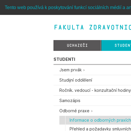
Tento web používá k poskytování funkcí sociálních médií a an
Fakulta zdravotnic
UCHAZEČI
STUDEN
STUDENTI
Jsem prvák
Studijní oddělení
Ročník. vedoucí - konzultační hodin
Samozápis
Odborné praxe
Informace o odborných praxíc
Přehled a požadavky smluvníc