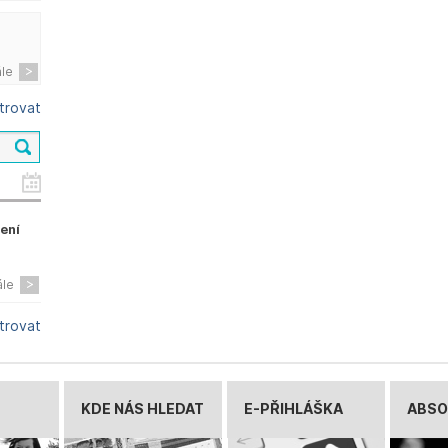
ále
ltrovat
zení
ále
ltrovat
KDE NÁS HLEDAT
E-PŘIHLÁŠKA
ABSO