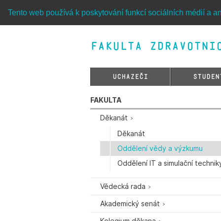
Tento web používá k poskytování funkcí sociálních médií a an
Fakulta zdravotnic
UCHAZEČI
STUDEN
FAKULTA
Děkanát
Děkanát
Oddělení vědy a výzkumu
Oddělení IT a simulační technik
Vědecká rada
Akademický senát
Kolegium děkana