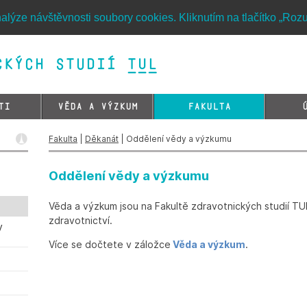
alýze návštěvnosti soubory cookies. Kliknutím na tlačítko „Roz
kých studií TUL&
TI
VĚDA A VÝZKUM
FAKULTA
Fakulta
|
Děkanát
| Oddělení vědy a výzkumu
Oddělení vědy a výzkumu
Věda a výzkum jsou na Fakultě zdravotnických studií T
zdravotnictví.
y
Více se dočtete v záložce
Věda a výzkum
.