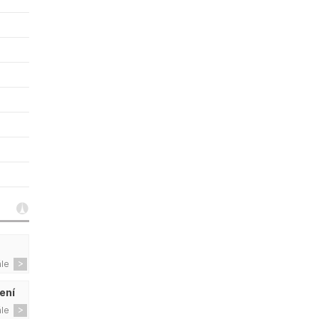
ále
ení
ále