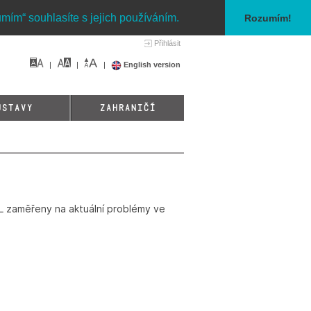
umím“ souhlasíte s jejich používáním.
Rozumím!
Přihlásit
English version
ÚSTAVY
ZAHRANIČÍ
UL zaměřeny na aktuální problémy ve