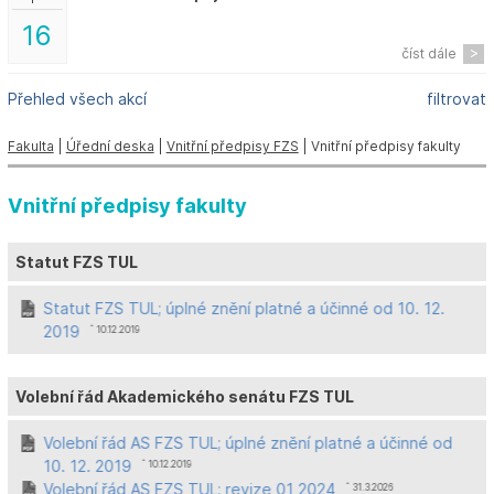
16
číst dále
Přehled všech akcí
filtrovat
Fakulta
|
Úřední deska
|
Vnitřní předpisy FZS
| Vnitřní předpisy fakulty
Vnitřní předpisy fakulty
Statut FZS TUL
Statut FZS TUL; úplné znění platné a účinné od 10. 12.
2019
ˆ 10.12.2019
Volební řád Akademického senátu FZS TUL
Volební řád AS FZS TUL; úplné znění platné a účinné od
10. 12. 2019
ˆ 10.12.2019
Volební řád AS FZS TUL; revize 01 2024
ˆ 31.3.2026