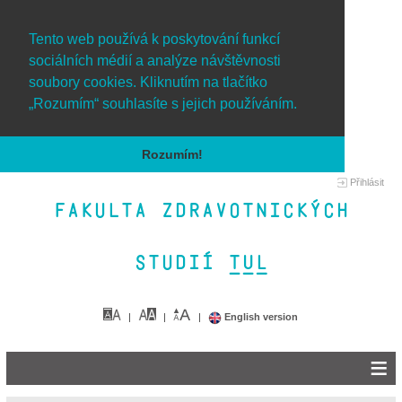
Tento web používá k poskytování funkcí
sociálních médií a analýze návštěvnosti
soubory cookies. Kliknutím na tlačítko
„Rozumím“ souhlasíte s jejich používáním.
Rozumím!
Přihlásit
Fakulta zdravotnických
studií TUL&
English version