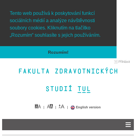
Tento web používá k poskytování funkcí
sociálních médií a analýze návštěvnosti
soubory cookies. Kliknutím na tlačítko
„Rozumím“ souhlasíte s jejich používáním.
Rozumím!
Přihlásit
Fakulta zdravotnických
studií TUL&
English version