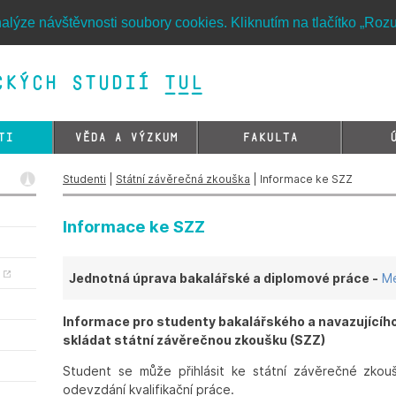
alýze návštěvnosti soubory cookies. Kliknutím na tlačítko „Roz
kých studií TUL&
TI
VĚDA A VÝZKUM
FAKULTA
Studenti
|
Státní závěrečná zkouška
| Informace ke SZZ
Informace ke SZZ
y
Jednotná úprava bakalářské a diplomové práce -
Me
Informace pro studenty bakalářského a navazujícího
skládat státní závěrečnou zkoušku (SZZ)
Student se může přihlásit ke státní závěrečné zkouš
odevzdání kvalifikační práce.