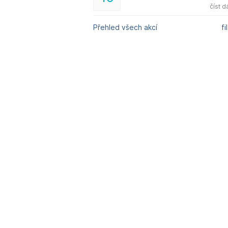
číst d
Přehled všech akcí
fi