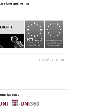
nářskou uniformu
LVENTI
HLAVNÍ PARTNEŘI
zitní časopisy