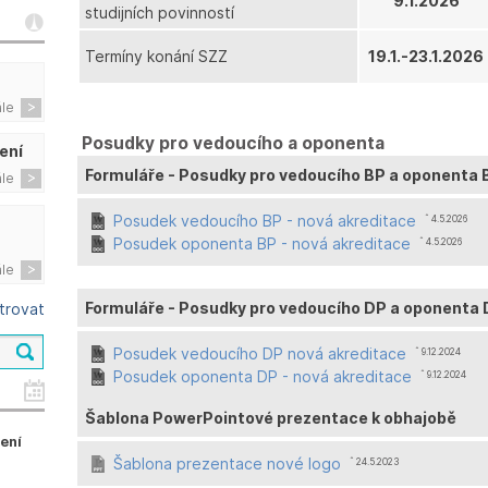
9.1.2026
studijních povinností
Termíny konání SZZ
19.1.-23.1.2026
ále
Posudky pro vedoucího a oponenta
ení
Formuláře - Posudky pro vedoucího BP a oponenta 
ále
Posudek vedoucího BP - nová akreditace
ˆ 4.5.2026
Posudek oponenta BP - nová akreditace
ˆ 4.5.2026
ále
Formuláře - Posudky pro vedoucího DP a oponenta
ltrovat
Posudek vedoucího DP nová akreditace
ˆ 9.12.2024
Posudek oponenta DP - nová akreditace
ˆ 9.12.2024
Šablona PowerPointové prezentace k obhajobě
zení
Šablona prezentace nové logo
ˆ 24.5.2023