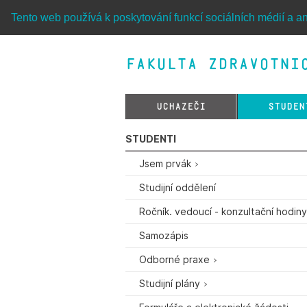
Tento web používá k poskytování funkcí sociálních médií a an
Fakulta zdravotnic
UCHAZEČI
STUDEN
STUDENTI
Jsem prvák
Studijní oddělení
Ročník. vedoucí - konzultační hodin
Samozápis
Odborné praxe
Studijní plány