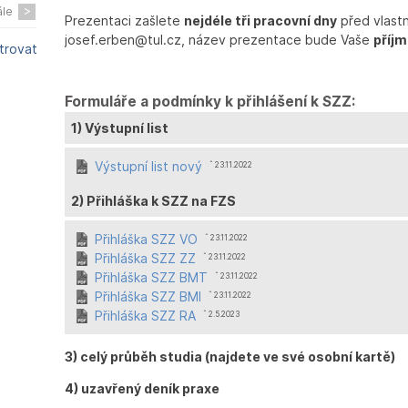
ále
Prezentaci zašlete
nejdéle tři pracovní dny
před vlast
josef.erben@tul.cz, název prezentace bude Vaše
příj
ltrovat
Formuláře a podmínky k přihlášení k SZZ:
1) Výstupní list
Výstupní list nový
ˆ 23.11.2022
2) Přihláška k SZZ na FZS
Přihláška SZZ VO
ˆ 23.11.2022
Přihláška SZZ ZZ
ˆ 23.11.2022
Přihláška SZZ BMT
ˆ 23.11.2022
Přihláška SZZ BMI
ˆ 23.11.2022
Přihláška SZZ RA
ˆ 2.5.2023
3) celý průběh studia (najdete ve své osobní kartě)
4) uzavřený deník praxe