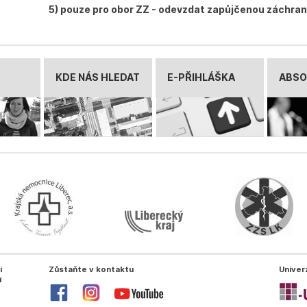
5) pouze pro obor ZZ - odevzdat zapůjčenou záchra
KDE NÁS HLEDAT
E-PŘIHLÁŠKA
ABSO
i
Zůstaňte v kontaktu
Univer
í