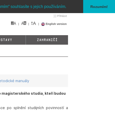
umím“ souhlasíte s jejich používáním.
Rozumím!
Přihlásit
English version
ÚSTAVY
ZAHRANIČÍ
todické manuály
 magisterského studia, kteří budou
ce po splnění studijních povinností a