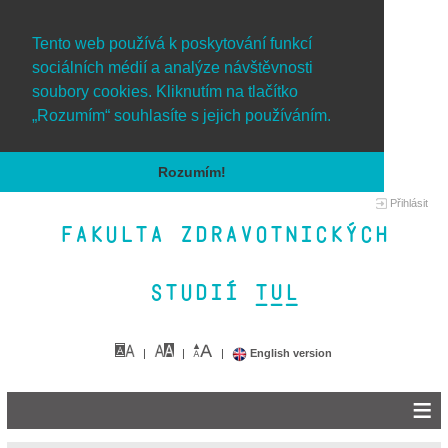
Tento web používá k poskytování funkcí
sociálních médií a analýze návštěvnosti
soubory cookies. Kliknutím na tlačítko
„Rozumím“ souhlasíte s jejich používáním.
Rozumím!
Přihlásit
Fakulta zdravotnických
studií TUL&
English version