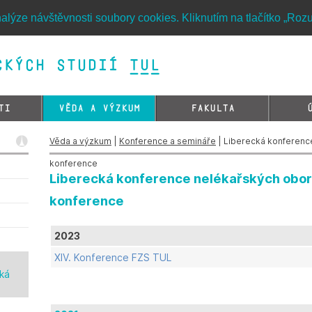
alýze návštěvnosti soubory cookies. Kliknutím na tlačítko „Roz
kých studií TUL&
TI
VĚDA A VÝZKUM
FAKULTA
Věda a výzkum
|
Konference a semináře
| Liberecká konferenc
konference
Liberecká konference nelékařských obo
konference
2023
XIV. Konference FZS TUL
ká