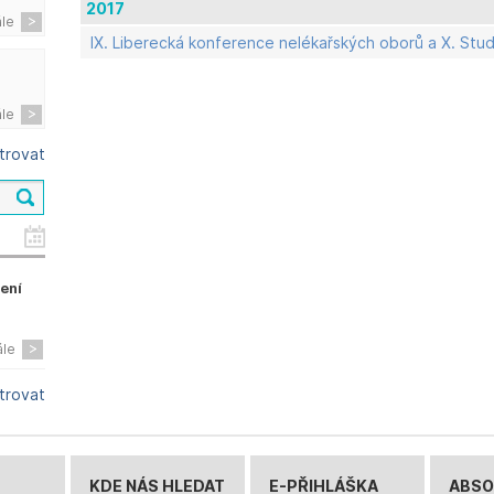
2017
ále
IX. Liberecká konference nelékařských oborů a X. St
ále
ltrovat
zení
ále
ltrovat
KDE NÁS HLEDAT
E-PŘIHLÁŠKA
ABSO