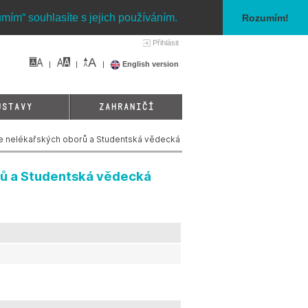
umím“ souhlasíte s jejich používáním.
Rozumím!
Přihlásit
English version
ÚSTAVY
ZAHRANIČÍ
e nelékařských oborů a Studentská vědecká
rů a Studentská vědecká