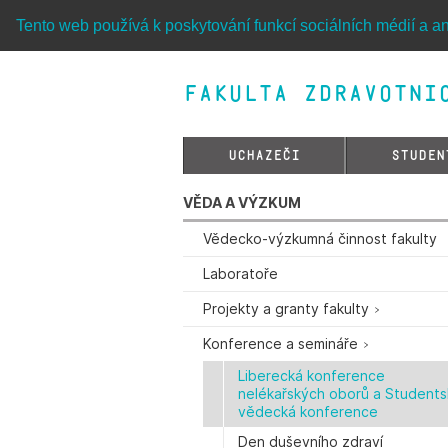
Tento web používá k poskytování funkcí sociálních médií a an
Fakulta zdravotnic
UCHAZEČI
STUDEN
VĚDA A VÝZKUM
Vědecko-výzkumná činnost fakulty
Laboratoře
Projekty a granty fakulty
Konference a semináře
Liberecká konference
nelékařských oborů a Students
vědecká konference
Den duševního zdraví